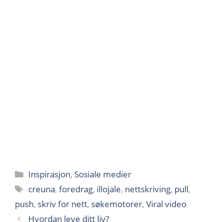
Kategorier
Inspirasjon
,
Sosiale medier
Stikkord
creuna
,
foredrag
,
illojale
,
nettskriving
,
pull
,
push
,
skriv for nett
,
søkemotorer
,
Viral video
Hvordan leve ditt liv?