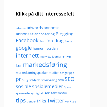
Klikk på ditt interessefelt
adwords
annonse
adsense
Blogging
annonser
annonsering
Facebook
foredrag
flash
funny
google
humor
hvordan
internett
lenker
interview
joomla
markedsføring
lær
Markedsføringspakker
medier
penger
ppc
pr
SEO
salg
sem
selvhjelp
selvutvikling
sosiale
sosialemedier
Spam
søk
søkemotor
sponsede
synlighet
tips
Twitter
triks
verktøy
trender