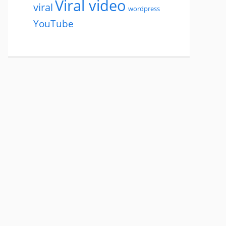
Viral video
viral
wordpress
YouTube