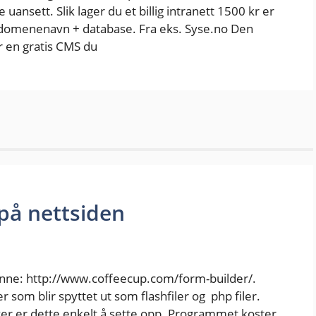
uansett. Slik lager du et billig intranett 1500 kr er
+ domenenavn + database. Fra eks. Syse.no Den
r en gratis CMS du
på nettsiden
enne: http://www.coffeecup.com/form-builder/.
 som blir spyttet ut som flashfiler og php filer.
er er dette enkelt å sette opp. Programmet koster