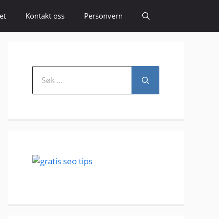
et
Kontakt oss
Personvern
Søk
etter: