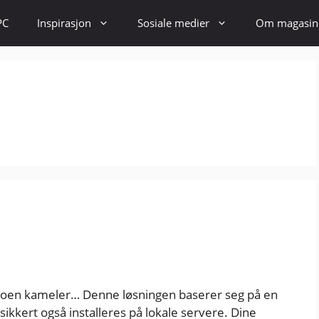
PC
Inspirasjon
Sosiale medier
Om magasin
er noen kameler… Denne løsningen baserer seg på en
sikkert også installeres på lokale servere. Dine