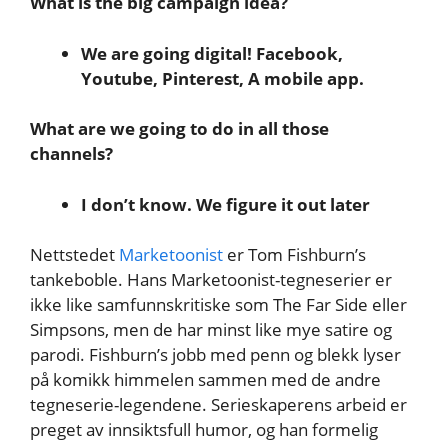
What is the big campaign idea?
We are going digital! Facebook,
Youtube, Pinterest, A mobile app.
What are we going to do in all those
channels?
I don’t know. We figure it out later
Nettstedet
Marketoonist
er Tom Fishburn’s
tankeboble. Hans Marketoonist-tegneserier er
ikke like samfunnskritiske som The Far Side eller
Simpsons, men de har minst like mye satire og
parodi. Fishburn’s jobb med penn og blekk lyser
på komikk himmelen sammen med de andre
tegneserie-legendene. Serieskaperens arbeid er
preget av innsiktsfull humor, og han formelig