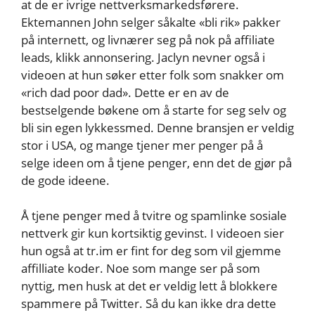
at de er ivrige nettverksmarkedsførere.
Ektemannen John selger såkalte «bli rik» pakker
på internett, og livnærer seg på nok på affiliate
leads, klikk annonsering. Jaclyn nevner også i
videoen at hun søker etter folk som snakker om
«rich dad poor dad». Dette er en av de
bestselgende bøkene om å starte for seg selv og
bli sin egen lykkessmed. Denne bransjen er veldig
stor i USA, og mange tjener mer penger på å
selge ideen om å tjene penger, enn det de gjør på
de gode ideene.
Å tjene penger med å tvitre og spamlinke sosiale
nettverk gir kun kortsiktig gevinst. I videoen sier
hun også at tr.im er fint for deg som vil gjemme
affilliate koder. Noe som mange ser på som
nyttig, men husk at det er veldig lett å blokkere
spammere på Twitter. Så du kan ikke dra dette