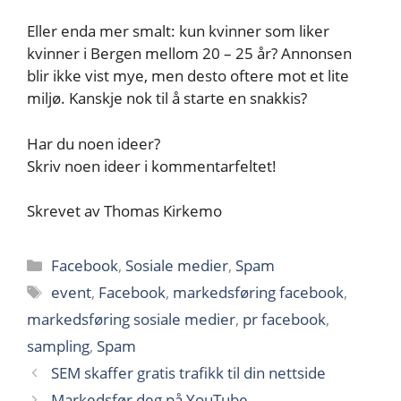
Eller enda mer smalt: kun kvinner som liker
kvinner i Bergen mellom 20 – 25 år? Annonsen
blir ikke vist mye, men desto oftere mot et lite
miljø. Kanskje nok til å starte en snakkis?
Har du noen ideer?
Skriv noen ideer i kommentarfeltet!
Skrevet av Thomas Kirkemo
Kategorier
Facebook
,
Sosiale medier
,
Spam
Stikkord
event
,
Facebook
,
markedsføring facebook
,
markedsføring sosiale medier
,
pr facebook
,
sampling
,
Spam
SEM skaffer gratis trafikk til din nettside
Markedsfør deg på YouTube