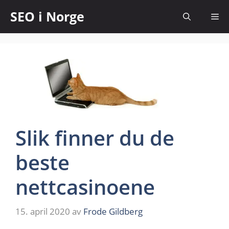
SEO i Norge
Slik finner du de
beste
nettcasinoene
15. april 2020
av
Frode Gildberg