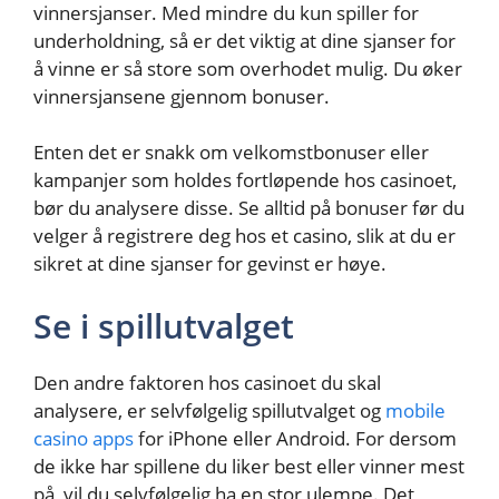
vinnersjanser. Med mindre du kun spiller for
underholdning, så er det viktig at dine sjanser for
å vinne er så store som overhodet mulig. Du øker
vinnersjansene gjennom bonuser.
Enten det er snakk om velkomstbonuser eller
kampanjer som holdes fortløpende hos casinoet,
bør du analysere disse. Se alltid på bonuser før du
velger å registrere deg hos et casino, slik at du er
sikret at dine sjanser for gevinst er høye.
Se i spillutvalget
Den andre faktoren hos casinoet du skal
analysere, er selvfølgelig spillutvalget og
mobile
casino apps
for iPhone eller Android. For dersom
de ikke har spillene du liker best eller vinner mest
på, vil du selvfølgelig ha en stor ulempe. Det