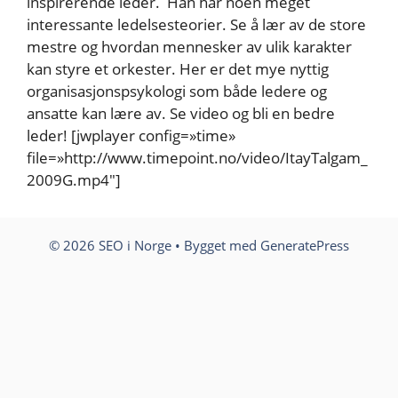
inspirerende leder. Han har noen meget
interessante ledelsesteorier. Se å lær av de store
mestre og hvordan mennesker av ulik karakter
kan styre et orkester. Her er det mye nyttig
organisasjonspsykologi som både ledere og
ansatte kan lære av. Se video og bli en bedre
leder! [jwplayer config=»time»
file=»http://www.timepoint.no/video/ItayTalgam_
2009G.mp4″]
© 2026 SEO i Norge
• Bygget med
GeneratePress