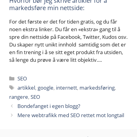
Hvorfor bør jeg skrive artikler for å
markedsføre min nettside:
For det første er det for tiden gratis, og du får
noen ekstra linker. Du får en «ekstra» gang til å
spre din nettside på Facebook, Twitter, Kudos osv.
Du skaper nytt unikt innhold samtidig som det er
en fin trening i å se sitt eget produkt fra utsiden,
så lenge du prøve å være litt objektiv….
Kategorier
SEO
Stikkord
artikkel
,
google
,
internett
,
markedsføring
,
rangere
,
SEO
Bondefanget i egen blogg?
Mere webtrafikk med SEO rettet mot longtail