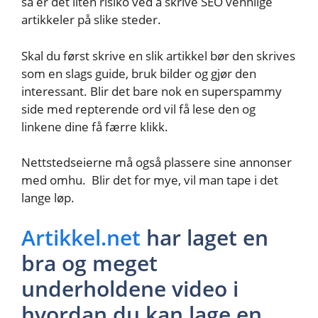
så er det liten risiko ved å skrive SEO vennlige
artikkeler på slike steder.
Skal du først skrive en slik artikkel bør den skrives
som en slags guide, bruk bilder og gjør den
interessant. Blir det bare nok en superspammy
side med repterende ord vil få lese den og
linkene dine få færre klikk.
Nettstedseierne må også plassere sine annonser
med omhu. Blir det for mye, vil man tape i det
lange løp.
Artikkel.net
har laget en
bra og meget
underholdene video i
hvordan du kan lage en