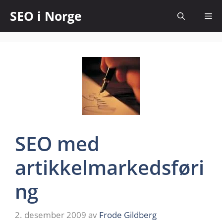
SEO i Norge
SEO med
artikkelmarkedsføri
ng
2. desember 2009
av
Frode Gildberg