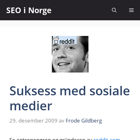
SEO i Norge
Suksess med sosiale
medier
29. desember 2009
av
Frode Gildberg
Se entrepenøren og gründeren av
reddit.com