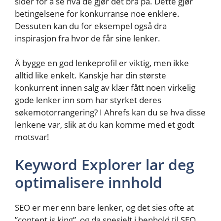
sider for å se hva de gjør det bra på. Dette gjør
betingelsene for konkurranse noe enklere.
Dessuten kan du for eksempel også dra
inspirasjon fra hvor de får sine lenker.
Å bygge en god lenkeprofil er viktig, men ikke
alltid like enkelt. Kanskje har din største
konkurrent innen salg av klær fått noen virkelig
gode lenker inn som har styrket deres
søkemotorrangering? I Ahrefs kan du se hva disse
lenkene var, slik at du kan komme med et godt
motsvar!
Keyword Explorer lar deg
optimalisere innhold
SEO er mer enn bare lenker, og det sies ofte at
”content is king”, og da spesielt i henhold til SEO.