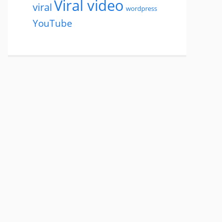
Viral video
viral
wordpress
YouTube