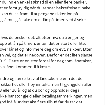
 du inn en enkel søknad til en eller flere banker,
t er først gyldig når du sender bekreftelse tilbake
 kan du se fram til at pengene tikker inn på
også mulig å søke om et lån på timen ved å søke
hvis du ønsker det, alt etter hva du trenger og
p et lån på timen, enten det er stort eller lite,
ver lånet og informere deg om evt. risikoer. Etter
n vei, og det er nedover. Derfor er det liten sjanse
2015. Dette er en stor fordel for deg som lånetaker,
va lånet kommer til å koste.
ndre og færre krav til lånetakerne enn det de
kkerhet eller høy inntekt, men til gjengjeld stiller
18 eller 20 år og at du bor og oppholder deg i
kke har stor gjeld eller betalingsanmerkinger, men
 god idè å undersøke flere tilbud før du tar det