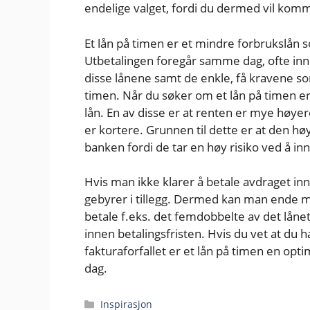
endelige valget, fordi du dermed vil komme
Et lån på timen er et mindre forbrukslån s
Utbetalingen foregår samme dag, ofte inn
disse lånene samt de enkle, få kravene som 
timen. Når du søker om et lån på timen er 
lån. En av disse er at renten er mye høye
er kortere. Grunnen til dette er at den hø
banken fordi de tar en høy risiko ved å in
Hvis man ikke klarer å betale avdraget in
gebyrer i tillegg. Dermed kan man ende me
betale f.eks. det femdobbelte av det lånet
innen betalingsfristen. Hvis du vet at du h
fakturaforfallet er et lån på timen en o
dag.
Kategorier
Inspirasjon