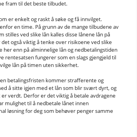
 fram til det beste tilbudet.
om er enkelt og raskt å søke og få innvilget.
enfor en time. På grunn av de mange tilbudene av
stilles ved slike lån kalles disse lånene lån på
det også viktig å tenke over risikoene ved slike
re her enn på alminnelige lån og nedbetalingstiden
ye rentesatsen fungerer som en slags gjengjeld til
nvilge lån på timen uten sikkerhet.
nen betalingsfristen kommer strafferente og
d å sitte igjen med et lån som blir svært dyrt, og
 er verdt. Derfor er det viktig å betale avdragene
ar mulighet til å nedbetale lånet innen
ptimal løsning for deg som behøver penger samme