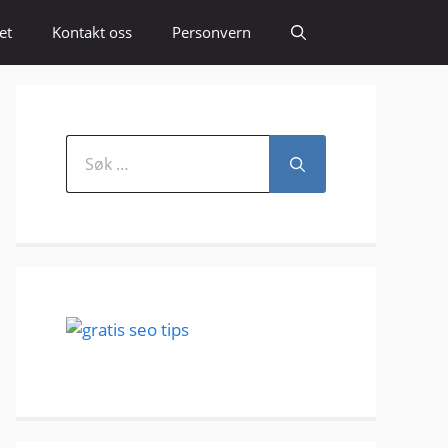
et
Kontakt oss
Personvern
Søk
etter: