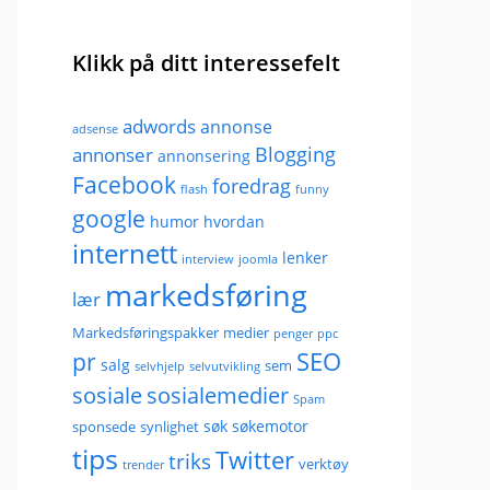
Klikk på ditt interessefelt
adwords
annonse
adsense
Blogging
annonser
annonsering
Facebook
foredrag
flash
funny
google
humor
hvordan
internett
lenker
interview
joomla
markedsføring
lær
Markedsføringspakker
medier
penger
ppc
pr
SEO
salg
sem
selvhjelp
selvutvikling
sosiale
sosialemedier
Spam
søk
søkemotor
sponsede
synlighet
tips
Twitter
triks
verktøy
trender