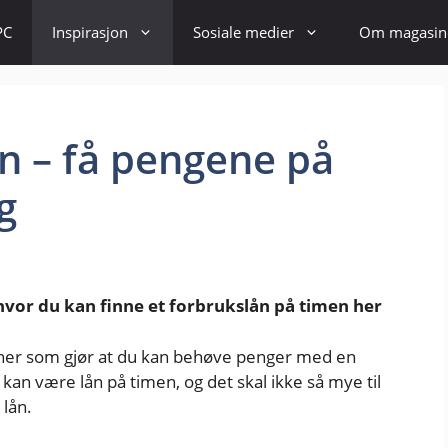
PC
Inspirasjon
Sosiale medier
Om magasin
n – få pengene på
g
hvor du kan finne et forbrukslån på timen her
oner som gjør at du kan behøve penger med en
kan være lån på timen, og det skal ikke så mye til
 lån.