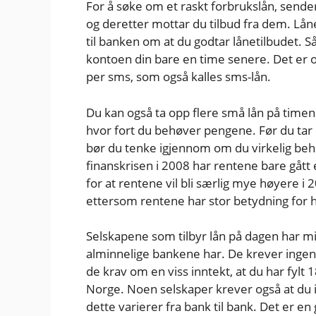
For å søke om et raskt forbrukslån, sender
og deretter mottar du tilbud fra dem. Låne
til banken om at du godtar lånetilbudet. Så
kontoen din bare en time senere. Det er 
per sms, som også kalles sms-lån.
Du kan også ta opp flere små lån på timen 
hvor fort du behøver pengene. Før du tar op
bør du tenke igjennom om du virkelig behø
finanskrisen i 2008 har rentene bare gått e
for at rentene vil bli særlig mye høyere i 
ettersom rentene har stor betydning for h
Selskapene som tilbyr lån på dagen har mi
alminnelige bankene har. De krever ingen si
de krav om en viss inntekt, at du har fylt 
Norge. Noen selskaper krever også at du i
dette varierer fra bank til bank. Det er en