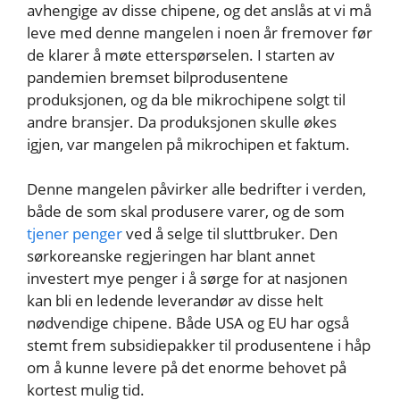
avhengige av disse chipene, og det anslås at vi må
leve med denne mangelen i noen år fremover før
de klarer å møte etterspørselen. I starten av
pandemien bremset bilprodusentene
produksjonen, og da ble mikrochipene solgt til
andre bransjer. Da produksjonen skulle økes
igjen, var mangelen på mikrochipen et faktum.
Denne mangelen påvirker alle bedrifter i verden,
både de som skal produsere varer, og de som
tjener penger
ved å selge til sluttbruker. Den
sørkoreanske regjeringen har blant annet
investert mye penger i å sørge for at nasjonen
kan bli en ledende leverandør av disse helt
nødvendige chipene. Både USA og EU har også
stemt frem subsidiepakker til produsentene i håp
om å kunne levere på det enorme behovet på
kortest mulig tid.